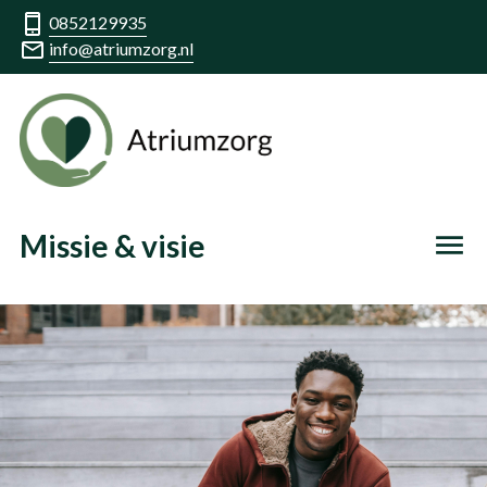
0852129935
info@atriumzorg.nl
Missie & visie
menu